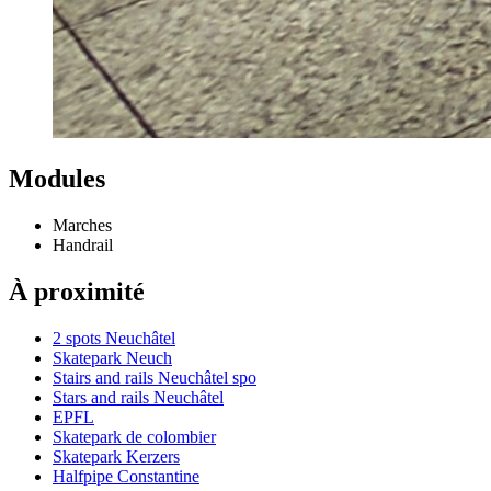
Modules
Marches
Handrail
À proximité
2 spots Neuchâtel
Skatepark Neuch
Stairs and rails Neuchâtel spo
Stars and rails Neuchâtel
EPFL
Skatepark de colombier
Skatepark Kerzers
Halfpipe Constantine