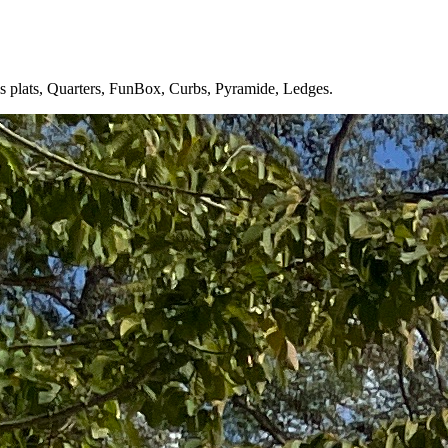
ls plats, Quarters, FunBox, Curbs, Pyramide, Ledges.