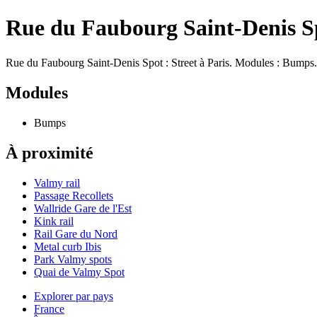
Rue du Faubourg Saint-Denis S
Rue du Faubourg Saint-Denis Spot : Street à Paris. Modules : Bumps.
Modules
Bumps
À proximité
Valmy rail
Passage Recollets
Wallride Gare de l'Est
Kink rail
Rail Gare du Nord
Metal curb Ibis
Park Valmy spots
Quai de Valmy Spot
Explorer par pays
France