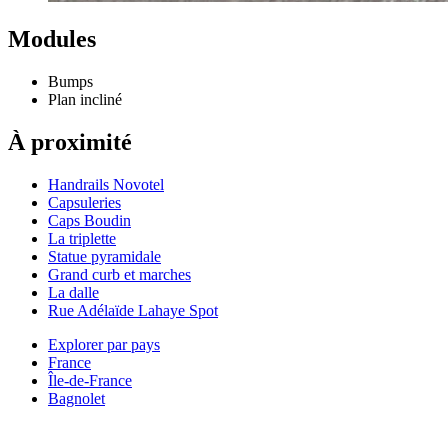
Modules
Bumps
Plan incliné
À proximité
Handrails Novotel
Capsuleries
Caps Boudin
La triplette
Statue pyramidale
Grand curb et marches
La dalle
Rue Adélaïde Lahaye Spot
Explorer par pays
France
Île-de-France
Bagnolet