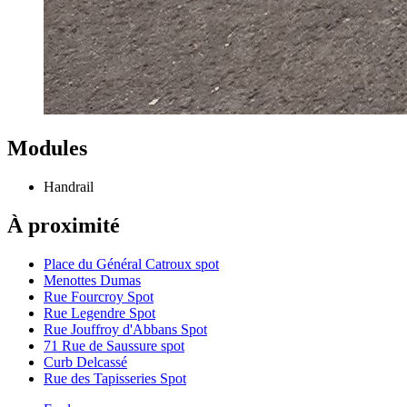
Modules
Handrail
À proximité
Place du Général Catroux spot
Menottes Dumas
Rue Fourcroy Spot
Rue Legendre Spot
Rue Jouffroy d'Abbans Spot
71 Rue de Saussure spot
Curb Delcassé
Rue des Tapisseries Spot